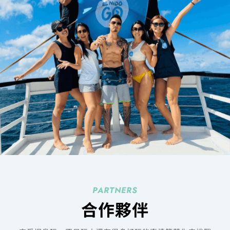
e
t
e
t
x
a
b
u
i
g
o
b
n
r
o
e
a
k
m
PARTNERS
合作夥伴