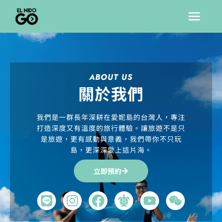
跳
Main
至
Men
主
要
內
ABOUT US
容
關於我們
我們是一群長年深耕在愛妮島的台灣人，專注
打造深度又有溫度的旅行體驗。讓旅遊不是只
是旅遊，更有感動與意義，我們帶你不只玩
島，更深深愛上這片海。
立即預約
L
I
F
Y
W
i
n
a
o
e
n
s
c
u
i