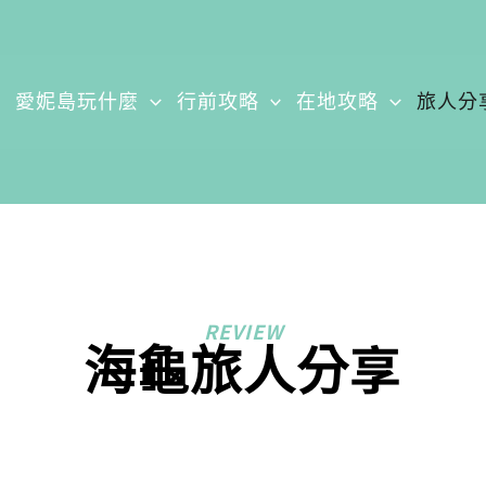
愛妮島玩什麼
行前攻略
在地攻略
旅人分
REVIEW
海龜旅人分享