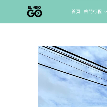
跳
首頁
熱門行程
至
主
要
內
容