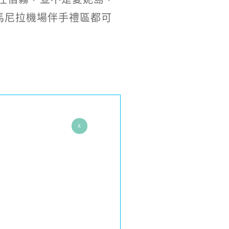
馬尼拉機場伴手禮區都可
X