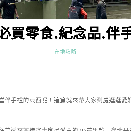
必買零食.紀念品.伴
在地攻略
當伴手禮的東西呢！這篇就來帶大家到處逛逛愛
釋普遍來菲律賓大家最愛買的7D芒果乾，產地是